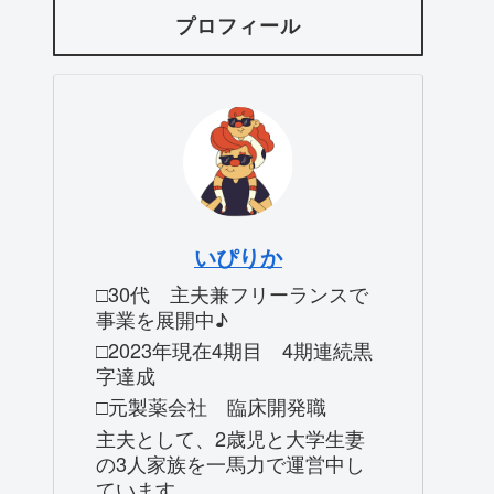
プロフィール
いぴりか
□30代 主夫兼フリーランスで
事業を展開中♪
□2023年現在4期目 4期連続黒
字達成
□元製薬会社 臨床開発職
主夫として、2歳児と大学生妻
の3人家族を一馬力で運営中し
ています。