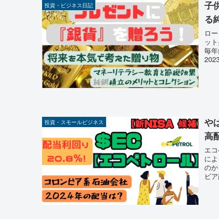
子
投資・ビジネス日記
る
ロー
ット
毎年
20
す。
や
投資・スモールビジネス
高
エコ
によ
のか
ビア
配当