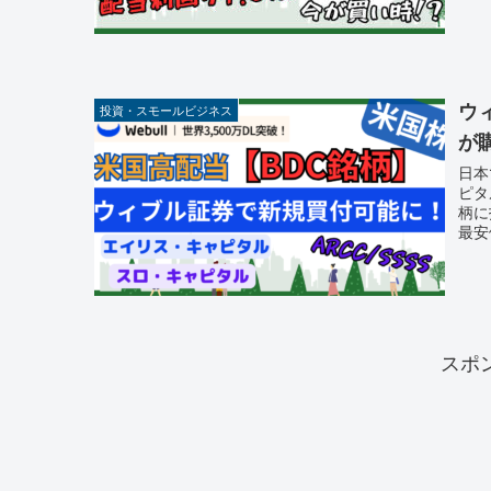
ウ
投資・スモールビジネス
が
日本
ピタ
柄に
最安
スポ