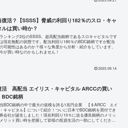
当復活？【SSSS】脅威の利回り182％のスロ・キャ
タルは買い時か？
ランキング2位のSSSS。超高配当銘柄であるスロキャピタルです
は現在無配の状態です。配当利回り180％のBDC銘柄ですが配当
の可能性はあるのか？様々な角度から分析・紹介をしています。
今が買い時なのかもしれません！
2023.09.14
復活 高配当 エイリス・キャピタル ARCCの買い
！BDC銘柄
当BDC銘柄の中で最大の規模を誇る1兆円企業 【＄ARCC エイ
・キャピタル】について紹介！ついに日本でBDC銘柄を買付でき
券会社が誕生しました！現在利回り10％に迫る優良銘柄のメリッ
メリット買い時を把握して皆様の投資生活の一助にしてください