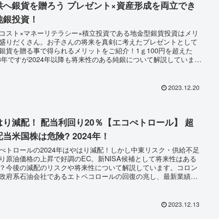
供へ銀貨を贈ろう プレゼント×資産形成を両立でき
純銀投資！
コスト×マネーリテラシー×積立投資である地金型銀貨投資はメリ
盛りだくさん。お子さんの将来を真剣に考えたプレゼントとして
銀貨を贈る事で得られるメリットをご紹介！1ｇ100円を超えた
23年ですが2024年以降も将来性のある純銀について解説していま
2023.12.20
はり減配！ 配当利回り20％【エコぺトロール】 超
配当米国株は危険? 2024年！
ぺトロールの2024年はやはり減配！しかし中東リスク・供給不足
り原油価格の上昇で好調のEC。新NISA候補として将来性はある
？今後の減配のリスクや将来性について解説しています。コロン
政府系石油会社であるエトペコロールの回復の兆し、最新業績、
分析を紹介しています。
2023.12.13