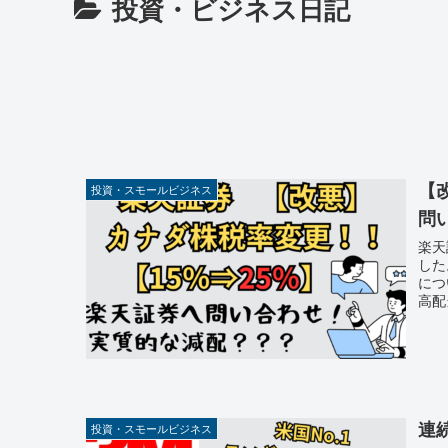
投資・ビジネス日記
【
投資・スモールビジネス
問
楽天
した
につ
高配
連
投資・スモールビジネス