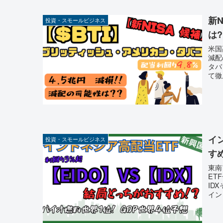
新N
投資・スモールビジネス
は?
米国
減配
タバ
て徹
イン
投資・スモールビジネス
す
東南
ET
ID
イン