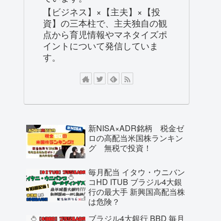
【ビジネス】×【主夫】×【投
資】の三本柱で、主夫独自の観
点から育児情報やマネタイズポ
イントについて発信していま
す。
新NISA×ADR銘柄 税金ゼ
ロの高配当米国株ランキン
グ 無税で投資！
毎月配当 イタウ・ウニバン
コHD ITUB ブラジル4大銀
行の最大手 新興国高配当株
は危険？
ブラジル4大銀行 BBD 毎月