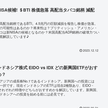
ISA候補! ＄BTI 株価急落 高配当タバコ銘柄 減配
高配当銘柄であるBTI。4.5兆円の巨額減損を報告し株価が急落。
の可能性はあるのか？将来性は？ブリティッシュ・アメリカン・
コは新NISAの候補となるのか？米国高配当ADR銘柄の破壊力つい
底解説しています♪
2023.12.12
ドネシア株式 EIDO vs IDX どの新興国ETFがおす
め？
アジアの成長株No.1であるインドネシア。新興国への投資には
F一択です。現在インドネシアのETFは現在2種類あり、EIDO・
Xそれぞれの特徴やどちらがおすすめかを解説しています。新興国、
ドネシアへの投資を始める前には必見です。
2023.09.21