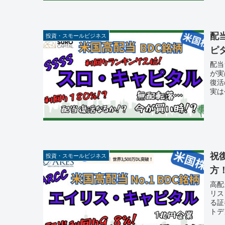
配
投資・スモールビジネス
ピ
配当
が実
復活
実は
祝
投資・スモールビジネス
方
高配
リス
る証
トデ
♪