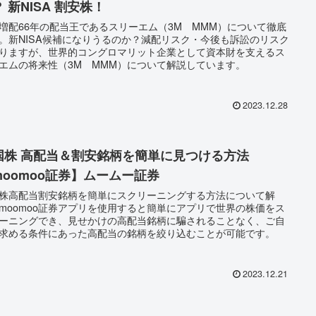
 新NISA 割安株！
増配66年の配当王であるスリーエム（3M MMM）について徹底
。新NISA候補になりうるのか？減配リスク・今後も訴訟のリスク
りますが、世界的コングロマリット企業として資本財を支えるス
エムの将来性（3M MMM）について解説しています。
2023.12.28
国株 高配当＆割安銘柄を簡単に見つける方法
moomoo証券】ムームー証券
株高配当割安銘柄を簡単にスクリーニングする方法について解
moomoo証券アプリを使用すると簡単にアプリで世界の株価をス
ーニングでき、見せかけの高配当銘柄に騙されることなく、ご自
求める条件にあった高配当の銘柄を絞り込むことが可能です。
2023.12.21