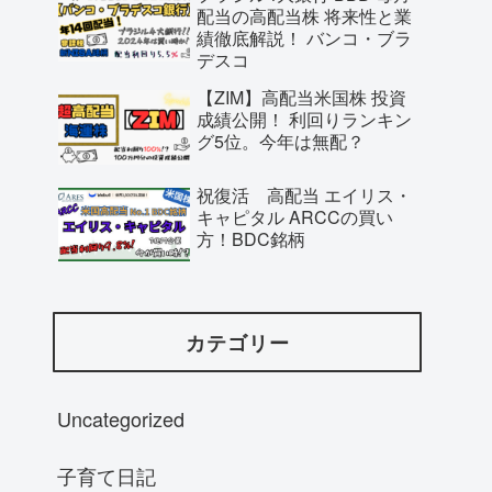
配当の高配当株 将来性と業
績徹底解説！ バンコ・ブラ
デスコ
【ZIM】高配当米国株 投資
成績公開！ 利回りランキン
グ5位。今年は無配？
祝復活 高配当 エイリス・
キャピタル ARCCの買い
方！BDC銘柄
カテゴリー
Uncategorized
子育て日記