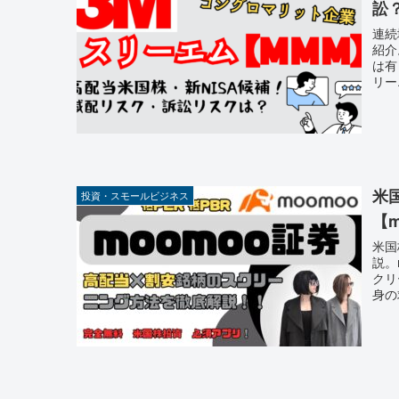
訟？
連続
紹介
は有
リー
米
投資・スモールビジネス
【
米国
説。
クリ
身の