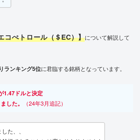
エコぺトロール（＄EC）】
について解説して
に君臨する銘柄となっています。
りランキング5位
1.47ドルと決定
（24年3月追記）
りました。
ました、、