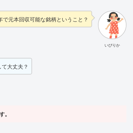
年で元本回収可能な銘柄ということ？
いぴりか
して大丈夫？
す。