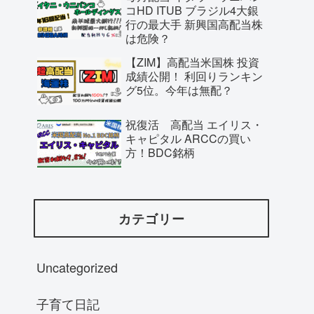
コHD ITUB ブラジル4大銀
行の最大手 新興国高配当株
は危険？
【ZIM】高配当米国株 投資
成績公開！ 利回りランキン
グ5位。今年は無配？
祝復活 高配当 エイリス・
キャピタル ARCCの買い
方！BDC銘柄
カテゴリー
Uncategorized
子育て日記