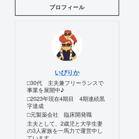
プロフィール
いぴりか
□30代 主夫兼フリーランスで
事業を展開中♪
□2023年現在4期目 4期連続黒
字達成
□元製薬会社 臨床開発職
主夫として、2歳児と大学生妻
の3人家族を一馬力で運営中し
ています。