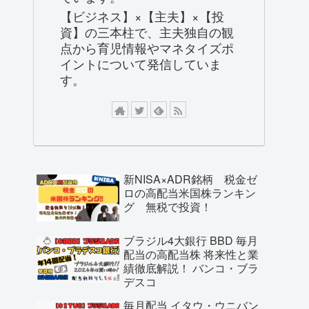
【ビジネス】×【主夫】×【投
資】の三本柱で、主夫独自の観
点から育児情報やマネタイズポ
イントについて発信していま
す。
新NISA×ADR銘柄 税金ゼ
ロの高配当米国株ランキン
グ 無税で投資！
ブラジル4大銀行 BBD 毎月
配当の高配当株 将来性と業
績徹底解説！ バンコ・ブラ
デスコ
毎月配当 イタウ・ウニバン