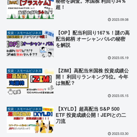
秘密を調査。米国株 利回り34％
超！
2023.09.08
【OP】配当利回り167％！謎の高
投資・スモールビジネス
配当銘柄 オーシャンパルの秘密
を解説
2023.05.19
【ZIM】高配当米国株 投資成績公
投資・スモールビジネス
開！ 利回りランキング5位。今年
は無配？
2023.05.15
【XYLD】超高配当 S&P 500
投資・スモールビジネス
ETF 投資成績公開！JEPIとの二
刀流
2023.03.30