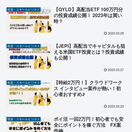
【QYLD】高配当ETF 100万円分
投資・スモールビジネス
の投資成績公開！ 2023年は買い
時？
2023.03.28
【JEPI】高配当でキャピタルも狙
投資・スモールビジネス
える米国ETF投資とは？投資成績
も公開！
2023.03.27
【時給2万円！】クラウドワーク
投資・スモールビジネス
ス インタビュー案件が熱い！初
心者おすすめ♪
2023.03.23
ポイ活 一回2万円！初心者でも安
投資・スモールビジネス
全にポイントを稼ぐ方法 FX案
件編