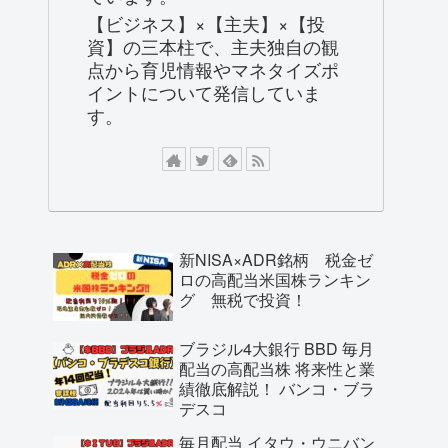
【ビジネス】×【主夫】×【投
資】の三本柱で、主夫独自の観
点から育児情報やマネタイズポ
イントについて発信していま
す。
新NISA×ADR銘柄 税金ゼ
ロの高配当米国株ランキン
グ 無税で投資！
ブラジル4大銀行 BBD 毎月
配当の高配当株 将来性と業
績徹底解説！ バンコ・ブラ
デスコ
毎月配当 イタウ・ウニバン