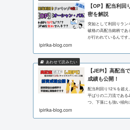
【OP】配当利回
密を解説
突如として利回りラン
破格の高配当銘柄であ
が行われているんです
います♪
ipirika-blog.com
【JEPI】高配
成績も公開！
配当利回り12％を超
平ばりの二刀流である
つ、下落にも強い傾向に
説しています。
ipirika-blog.com