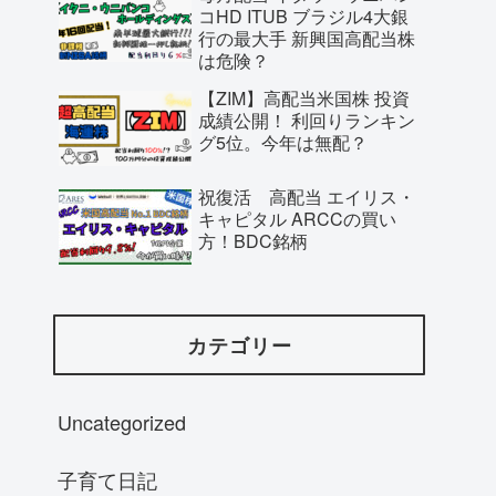
コHD ITUB ブラジル4大銀
行の最大手 新興国高配当株
は危険？
【ZIM】高配当米国株 投資
成績公開！ 利回りランキン
グ5位。今年は無配？
祝復活 高配当 エイリス・
キャピタル ARCCの買い
方！BDC銘柄
カテゴリー
Uncategorized
子育て日記