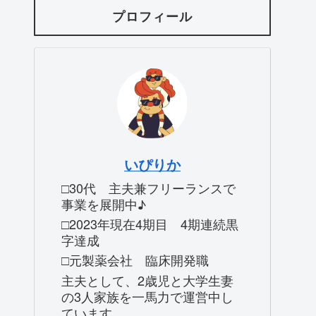
プロフィール
いぴりか
□30代 主夫兼フリーランスで
事業を展開中♪
□2023年現在4期目 4期連続黒
字達成
□元製薬会社 臨床開発職
主夫として、2歳児と大学生妻
の3人家族を一馬力で運営中し
ています。