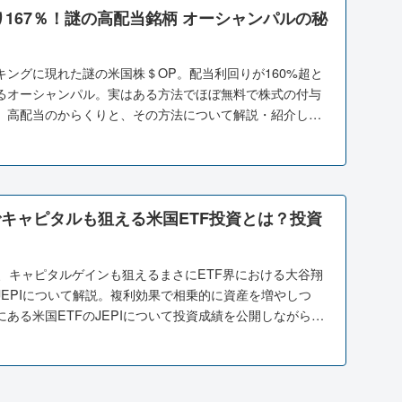
り167％！謎の高配当銘柄 オーシャンパルの秘
キングに現れた謎の米国株＄OP。配当利回りが160%超と
るオーシャンパル。実はある方法でほぼ無料で株式の付与
。高配当のからくりと、その方法について解説・紹介して
当でキャピタルも狙える米国ETF投資とは？投資
え、キャピタルゲインも狙えるまさにETF界における大谷翔
JEPIについて解説。複利効果で相乗的に資産を増やしつ
ある米国ETFのJEPIについて投資成績を公開しながら解