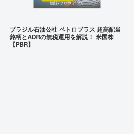
物販/フリマアプリ
ブラジル石油公社 ペトロブラス 超高配当
銘柄とADRの無税運用を解説！ 米国株
【PBR】