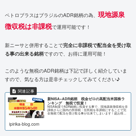
現地源泉
ペトロブラスはブラジルのADR銘柄の為、
徴収税は非課税
で運用可能です！
新ニーサと併用することで
完全に非課税で配当金を受け取
る事の出来る銘柄
ですので、お得に運用可能！
このような無税のADR銘柄は下記で詳しく紹介していま
すので、気なる方は是非チェックしてみてください♪
新NISA×ADR銘柄 税金ゼロの高配当米国株ラ
ンキング 無税で投資！
NISA制度でADR銘柄に投資する事で、現地源泉徴収税を非
課税さらに国内の所得税・住民税を非課税にすることで完
全無税で配当を受け取る事が出来てしまいます！超お得な
ADR銘柄についてランキング形式でご紹介！BTI・ベトロ
ブラス・エコぺトロールなどご紹介！
ipirika-blog.com