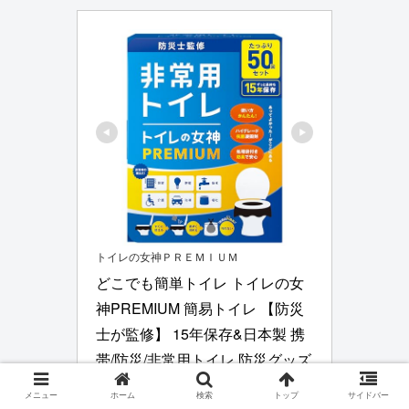
トイレの女神ＰＲＥＭＩＵＭ
どこでも簡単トイレ トイレの女
神PREMIUM 簡易トイレ 【防災
士が監修】 15年保存&日本製 携
帯/防災/非常用トイレ 防災グッズ 
防災ガイドブック付き (50回)
メニュー
ホーム
検索
トップ
サイドバー