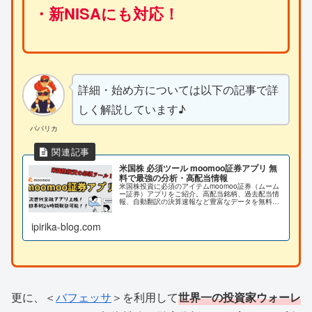
・新NISAにも対応！
詳細・始め方については以下の記事で詳
しく解説しています♪
パパリカ
米国株 必須ツール moomoo証券アプリ 無
料で最強の分析・高配当情報
米国株投資に必須のアイテムmoomoo証券（ムーム
ー証券）アプリをご紹介。高配当銘柄、過去配当情
報、自動翻訳の決算速報など豊富なデータを無料で
入手可能。さらに日本初の24時間リアルタイム取引
が可能！！ナスダック上場の2000万ダウンロードを
ipirika-blog.com
突破したmoomoo証券の活用方法をについて解説し
ています。
更に、＜
バフェッサ
＞を利用して
世界一の投資家ウォーレ