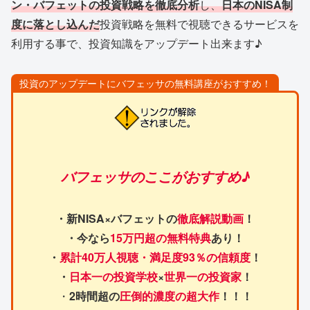
ン・バフェットの投資戦略を徹底分析
し、
日本のNISA制
度に落とし込んだ
投資戦略を無料で視聴できるサービスを
利用する事で、投資知識をアップデート出来ます♪
投資のアップデートにバフェッサの無料講座がおすすめ！
バフェッサのここがおすすめ♪
・新NISA×バフェットの
徹底解説動画
！
・今なら
15万円超の無料特典
あり！
・
累計40万人視聴・満足度93％の信頼度
！
・
日本一の投資学校
×
世界一の投資家
！
・
2時間超の
圧倒的濃度の超大作
！！！