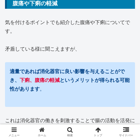
腹痛や下痢の軽減
気を付けるポイントでも紹介した腹痛や下痢についてで
す。
矛盾している様に聞こえますが、
適量であれば消化器官に良い影響を与えることがで
き、
下痢、腹痛の軽減
というメリットが得られる可能
性があります
。
これは消化器官の働きを刺激することで腸の活動を活発に
し、便秘抑制や腹痛が軽減する作用があるからだといわれ
メニュー
ホーム
検索
トップ
サイドバー
ています。