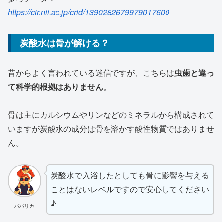
https://cir.nii.ac.jp/crid/1390282679979017600
炭酸水は骨が解ける？
昔からよく言われている迷信ですが、こちらは
虫歯と違っ
て科学的根拠はありません
。
骨は主にカルシウムやリンなどのミネラルから構成されて
いますが炭酸水の成分は骨を溶かす酸性物質ではありませ
ん。
炭酸水で入浴したとしても骨に影響を与える
ことはないレベルですので安心してください
♪
パパリカ