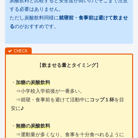
炭酸飲料と比較すると安全度が高いのでそこまで注意
する必要はありません。
ただし炭酸飲料同様に
就寝前・食事前は避けて飲ませ
る
のがおすすめです。
【
飲ませる量とタイミング
】
・
加糖の炭酸飲料
⇒小学校入学前後が一番多い。
⇒就寝・食事前を避けて活動中に
コップ１杯
を目
安に♪
・
無糖の炭酸飲料
⇒運動量が多くなり、食事を十分食べれるように