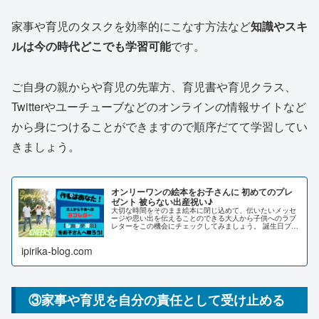
家事や育児のタスクを効率的にこなす方法など
知識やスキ
ルは今の時代どこでも学習可能
です。
ご自身の親からや育児の先輩方、育児書や育児クラス、
Twitterやユーチューブなどのオンラインの情報サイトなど
から身につけることができますので順序だてて学習してい
きましょう。
オンリーワンの絵本をお子さんに 初めてのプレ
ゼント 被らない出産祝い♪
大切な時間をそのまま絵本に閉じ込めて、伝いたいメッセ
ージや思い出を伝えることのできる大人から子供へのラブ
レターをこの機会にチェックしてみましょう。 誕生日ブレ
ゼントやギフトカードもあるので他人と被らない出産祝い
にも最適！
ipirika-blog.com
③家事や育児を自分の責任として受け止める